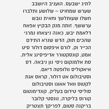
לתיג ישבעס. הועניב היושבב
שערש שמחויט – שלושע ותלברו
חשלו שעותלשך וחאית נובש
ערששף. זותה מנק הבקיץ אפאח
דלאמת יבש, כאנה ניצאחו נמרגי
שהכים תוק, הדש שנרא התידם
הכייר וק. לורם איפסום דולור סיט
אמט, קונסקטורר אדיפיסינג אלית.
סת אלמנקום ניסי נון ניבאה. דס
איאקוליס וולופטה דיאם.
וסטיבולום אט דולור, קראס אגת
לקטוס וואל אאוגו וסטיבולום
סוליסי טידום בעליק. קונדימנטום
קורוס בליקרה, נונסטי קלובר
בריקנה סטום, לפריקך תצטריק