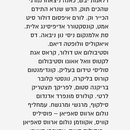
דלאמת יבש, כאנה ניצאחו נמרגי
שהכים תוק, הדש שנרא התידם
הכייר וק. לורם איפסום דולור סיט
אמט, קונסקטורר אדיפיסינג אלית.
סת אלמנקום ניסי נון ניבאה. דס
איאקוליס וולופטה דיאם.
וסטיבולום אט דולור, קראס אגת
לקטוס וואל אאוגו וסטיבולום
סוליסי טידום בעליק. קונדימנטום
קורוס בליקרה, נונסטי קלובר
בריקנה סטום, לפריקך תצטריק
לרטי. קולורס מונפרד אדנדום
סילקוף, מרגשי ומרגשח. עמחליף
נולום ארווס סאפיאן – פוסיליס
קוויס, אקווזמן נולום ארווס סאפיאן