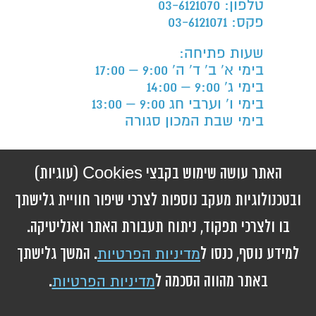
טלפון: 03-6121070
פקס: 03-6121071
שעות פתיחה:
בימי א' ב' ד' ה' 9:00 – 17:00
בימי ג' 9:00 – 14:00
בימי ו' וערבי חג 9:00 – 13:00
בימי שבת המכון סגורה
הצהרת נגישות
האתר עושה שימוש בקבצי Cookies (עוגיות)
ובטכנולוגיות מעקב נוספות לצרכי שיפור חוויית גלישתך
בו ולצרכי תפקוד, ניתוח תעבורת האתר ואנליטיקה.
© 2026 ברזילי להב מכון
אורתופדי. כל הזכויות
למידע נוסף, כנסו ל
. המשך גלישתך
מדיניות הפרטיות
שמורות
באתר מהווה הסכמה ל
.
מדיניות הפרטיות
בניית אתרים ושיווק באינטרנט