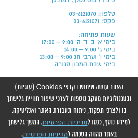
פינת ז’בוטינסקי, רמת גן
טלפון: 03-6121070
פקס: 03-6121071
שעות פתיחה:
בימי א' ב' ד' ה' 9:00 – 17:00
בימי ג' 9:00 – 14:00
בימי ו' וערבי חג 9:00 – 13:00
בימי שבת המכון סגורה
הצהרת נגישות
האתר עושה שימוש בקבצי Cookies (עוגיות)
ובטכנולוגיות מעקב נוספות לצרכי שיפור חוויית גלישתך
בו ולצרכי תפקוד, ניתוח תעבורת האתר ואנליטיקה.
© 2026 ברזילי להב מכון
אורתופדי. כל הזכויות
למידע נוסף, כנסו ל
. המשך גלישתך
מדיניות הפרטיות
שמורות
באתר מהווה הסכמה ל
.
מדיניות הפרטיות
בניית אתרים ושיווק באינטרנט